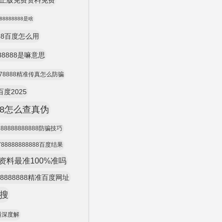
年正版免费资料免费
88888888是啥
8888百度怎么用
788888是嘛意思
778888精准传真怎么防骗
度2025
8888怎么查真伪
788888888888防骗技巧
788888888888百度结果
资料最准100%准吗
788888888精准百度网址
么搜
料深度解