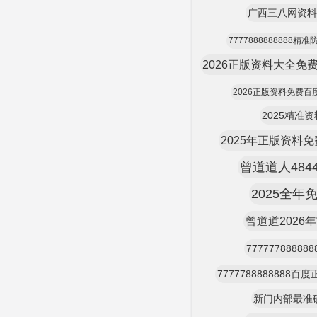
广西三八网资料
7777888888888精
2026正版资料大全免
2026正版资料免费百
2025精准
2025年正版资料
曾道道人484
2025全
曾道道2026
77777788888
7777788888888百
新门内部最准