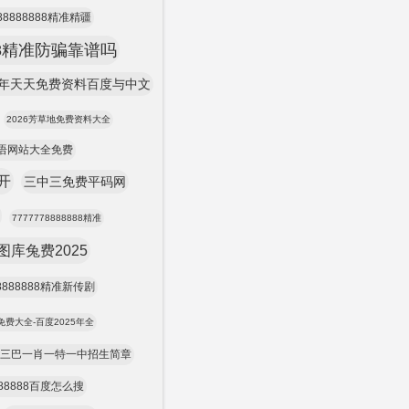
788888888精准精疆
888精准防骗靠谱吗
26年天天免费资料百度与中文
2026芳草地免费资料大全
语网站大全免费
开
三中三免费平码网
7777778888888精准
0图库兔费2025
88888888精准新传剧
免费大全-百度2025年全
三巴一肖一特一中招生简章
8888888百度怎么搜