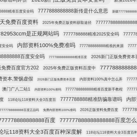
新澳2026
7777888888888新传是什么意思
888888精准百度安全吗
新疆7777888888
年天天免费百度资料
77777788888888
2025年免费正版资料获取途径
82953ccm是正规网站吗
7777788888精准2025安全吗
7777
内部资料100%免费准吗
百度安全吗
777788888888精准的来源
777
888888888百度安全吗
2026新门正版免费资本百
77778888888888精准百度
777788888
版免费百度官方202
2025年免费正版资料百度中
费资本,警惕虚假
内部资料100%真中怎么弄
7777
2026新门正版免费资本百度
澳门广八二站1
7777788888888精准百度新手教程
7777
内部资料100%准吗
7777788888精准防骗靠谱吗
内部
度
118论坛118资料大全3百度百
7777
2026正版资料免费百度
7777788888888百度正品吗
免费内部资料100%准吗
777778888888888百度
777777888888888888百度怎
8论坛118资料大全3百度百种深度解
118论坛118资料大全3百度百