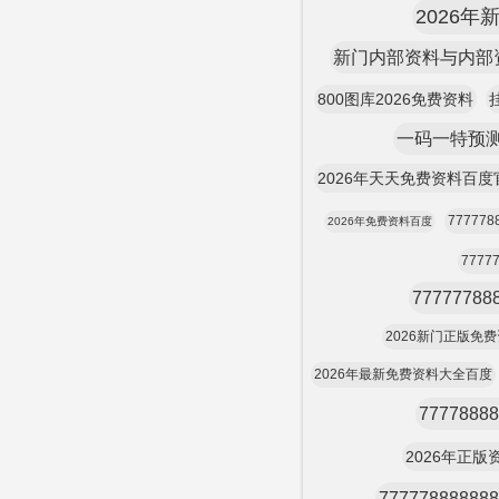
2026
新门内部资料与内部
800图库2026免费资料
一码一特预
2026年天天免费资料百度
777778
2026年免费资料百度
7777
7777778
2026新门正版免
2026年最新免费资料大全百度
777788
2026年正
777778888