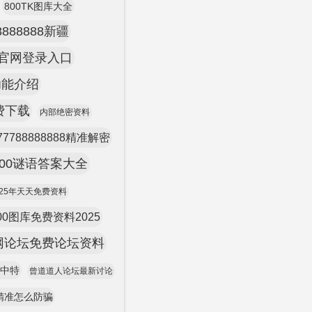
800TK图库大全
88888888新疆
cm官网登录入口
功能介绍
免费下载
内部绝密资料
77788888888精准解密
00谜语答案大全
025年天天免费资料
00图库免费资料2025
网论坛免费论坛资料
9中特
曾道道人论坛最新讨论
88精准怎么防骗