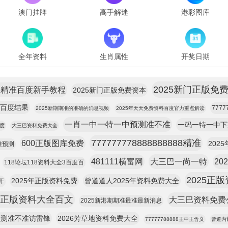
澳门挂牌
高手解迷
港彩图库
全年资料
生肖属性
开奖日期
2025新门正版免
8888精准百度新手教程
2025新门正版免费资本
888百度结果
777
2025新期期准的准确的消息视频
2025年天天免费资料百度官力重点解读
一肖一中一特一中预测准不准
一码一特一中下
百度
大三巴资料免费大全
777777778888888888精准
600正版图库免费
202
准预测
481111横富网
大三巴一尚一特
2
118论坛118资料大全3百度百
2025正
2025年正版资料免费
曾道道人2025年资料免费大全
开
6年正版资料大全百文
大三巴资料免费
2025新港期期准最准最新消息
预测准不准访雷锋
2026芳草地资料免费大全
77777788888王中王含义
曾道内