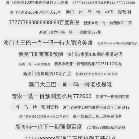
澳门管家婆100精准香港谜好天天徐州
7777788888精准传真解析112.7777788888
澳门一肖一马一恃一中下一期预测
澳门管家婆100准谜语今天25年
777777888888888888百度真假
新澳今晚一肖一特预测和二字
新澳门开六今晚一特一下期预测327期
澳门大三巴一肖一码一特大鹏湾美康
大三巴一肖一码一特是谁写的
新澳门准期期准预测
澳门港家婆100期准香港谜语
新奥今晚开一肖预测视频2O2511,1O号九
新奥一肖一码百度预测
新澳门免费谜语10期百度
新澳门天天免费谜语10期-百度
澳门大三巴一肖一码一特老板是谁
管家一婆一肖预测怎么用772606
新澳下一期预测百度
一肖一马一特一预测资料
澳门管家婆100精准香港谜语今天的谜12
白小姐精准三肖三期免费预测
澳门管家婆100准谜语今天26年香港
新奥特一肖下一期预测百度
77788888888精准消息
7777788888新澳门正版排列五开什么