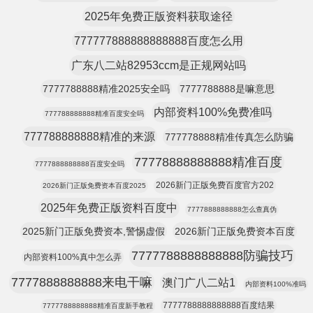
2025年免费正版资料获取途径
777777888888888888百度怎么用
广东八二站82953ccm是正规网站吗
7777788888精准2025安全吗
7777788888是嘛意思
内部资料100%免费准吗
777788888888精准百度安全吗
777788888888精准的来源
777778888精准传真怎么防骗
77778888888888精准百度
7777888888888百度安全吗
2026新门正版免费百度官方202
2026新门正版免费资本百度2025
2025年免费正版资料百度中
7777888888888怎么查真伪
2025新门正版免费资本,警惕虚假
2026新门正版免费资本百度
7777788888888888防骗技巧
内部资料100%真中怎么弄
7777888888888来电干嘛
澳门广八二站1
内部资料100%准吗
7777788888888888百度结果
7777788888888精准百度新手教程