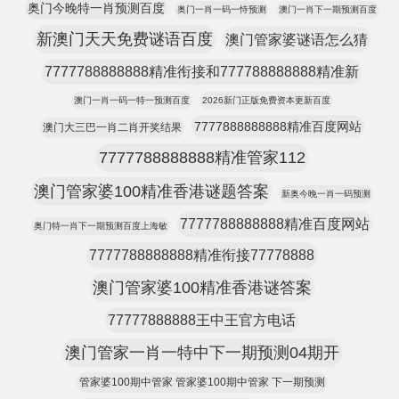
奥门今晚特一肖预测百度
奥门一肖一码一恃预测
澳门一肖下一期预测百度
新澳门天天免费谜语百度
澳门管家婆谜语怎么猜
7777788888888精准衔接和777788888888精准新
澳门一肖一码一特一预测百度
2026新门正版免费资本更新百度
7777888888888精准百度网站
澳门大三巴一肖二肖开奖结果
7777788888888精准管家112
澳门管家婆100精准香港谜题答案
新奥今晚一肖一码预测
7777788888888精准百度网站
奥门特一肖下一期预测百度上海敏
7777788888888精准衔接77778888
澳门管家婆100精准香港谜答案
77777888888王中王官方电话
澳门管家一肖一特中下一期预测04期开
管家婆100期中管家 管家婆100期中管家 下一期预测