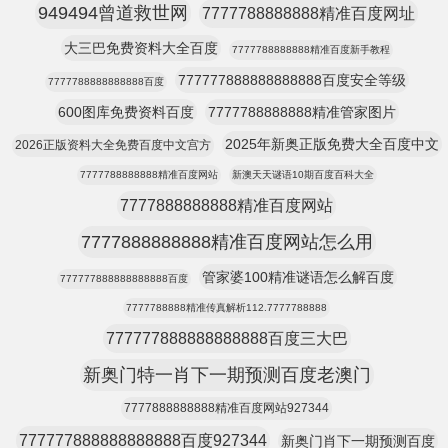
949494曾道救世网
7777788888888精准百度网址
大三巴免费资料大全百度
7777788888888精准百度新手教程
777777888888888888百度安全等级
7777788888888888百度
600图库免费资料百度
7777788888888精准管家图片
2025年新奥正版免费大全百度中文
2026正版资料大全免费百度中文宫方
7777788888888精准百度网站
新澳天天谜语10期百度百科大全
7777888888888精准百度网站
7777888888888精准百度网站怎么用
管家婆100精准谜语怎么解百度
777777888888888888百度
7777788888精准传真解析112.7777788888
777777888888888888百度三大巴
新奥门特一肖下一期预测百度老澳门
7777888888888精准百度网站927344
777777888888888888百度927344
新奥门肖下一期预测百度