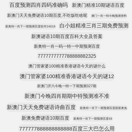
百度预测四肖四码准确吗
新澳门精准10期谜语百度
新澳门天天免费谜语10期百度,不吃饭吃啥呢
澳门一肖一特今晚预测资料
白小姐精准三肖三期免费预测
新奥特一肖下一期预测百度软件24618
新澳谜语10期百度百科大全及答案
新奥特一肖一码一特一中期预测百度
7777777777788888882325
澳门管家婆100精准香港谜语今天的谜什么
澳门管家婆100精准香港谜语今天的谜12
新澳门开六今晚一特一下期预测327期
新澳门今晚四肖期期中特预测准不准
新澳门天天免费谜语诗曲百度
新奥特一肖下一期预测百度跟新奥免
新澳免费谜语10期百度
新奥特一肖下一期预测百度49
777777888888888888百度三大巴怎么用