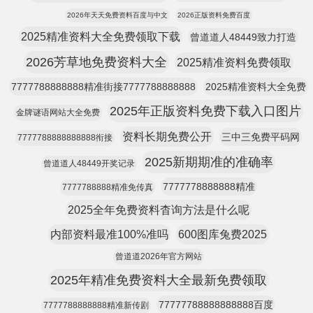
2026年天天免费资料百度与中文
2026正版资料免费百度
2025精准资料大全免费领取下载
曾道道人48449致力打造
2026芳草地免费资料大全
2025精准资料免费领取
7777788888888精准街接7777788888888
2025精准资料大全免费
2025年正版资料免费下载入口图片
金牌谜语网站大全免费
资料长期免费公开
三中三免费平码网
7777788888888888衔接
2025新期期准的准确率
曾道道人48449开奖记录
7777778888888精准
7777788888精准免传真
2025全年免费资料杳询方法是什么呢
内部资料最准100%准吗
600图库兔费2025
曾道道2026年官方网站
2025年精准免费资料大全最新免费领取
77777788888888888百度
7777788888888精准新传剧