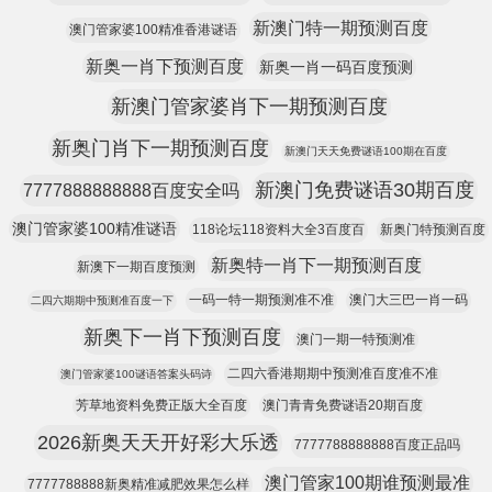
新澳门特一期预测百度
澳门管家婆100精准香港谜语
新奥一肖下预测百度
新奥一肖一码百度预测
新澳门管家婆肖下一期预测百度
新奥门肖下一期预测百度
新澳门天天免费谜语100期在百度
新澳门免费谜语30期百度
7777888888888百度安全吗
澳门管家婆100精准谜语
118论坛118资料大全3百度百
新奥门特预测百度
新奥特一肖下一期预测百度
新澳下一期百度预测
一码一特一期预测准不准
澳门大三巴一肖一码
二四六期期中预测准百度一下
新奥下一肖下预测百度
澳门一期一特预测准
二四六香港期期中预测准百度准不准
澳门管家婆100谜语答案头码诗
芳草地资料免费正版大全百度
澳门青青免费谜语20期百度
2026新奥天天开好彩大乐透
7777788888888百度正品吗
澳门管家100期谁预测最准
7777788888新奥精准减肥效果怎么样