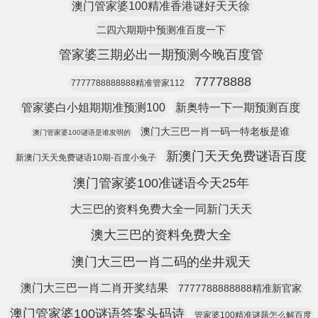
澳门管家婆100精准香港谜好天天徐
二四六期期中预测准百度一下
管家婆三期必出一期预测今晚百度管
77778888
7777788888888精准管家112
管家婆白小姐期期准预测100
新奥特一下一期预测百度
澳门大三巴一肖一码一特老板是谁
澳门管家婆100谜语是谁发明的
新澳门天天免费谜语百度
新澳门天天免费谜语10期-百度小兔子
澳门管家婆100准谜语今天25年
大三巴的资料免费大全一同新门天天
澳大三巴的资料免费大全
澳门大三巴一肖二码的坐井观天
澳门大三巴一肖二肖开奖结果
7777788888888精准新官家
澳门管家婆100谜语答案头码诗
管家婆100精准谜题怎么解百度