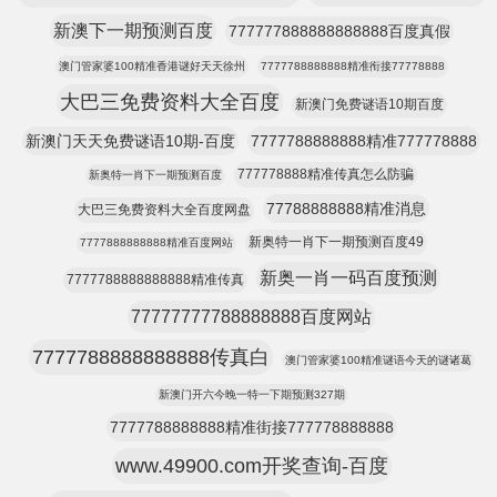
新澳下一期预测百度
777777888888888888百度真假
澳门管家婆100精准香港谜好天天徐州
7777788888888精准衔接77778888
大巴三免费资料大全百度
新澳门免费谜语10期百度
新澳门天天免费谜语10期-百度
7777788888888精准777778888
777778888精准传真怎么防骗
新奥特一肖下一期预测百度
77788888888精准消息
大巴三免费资料大全百度网盘
新奥特一肖下一期预测百度49
7777888888888精准百度网站
新奥一肖一码百度预测
7777788888888888精准传真
77777777788888888百度网站
7777788888888888传真白
澳门管家婆100精准谜语今天的谜诸葛
新澳门开六今晚一特一下期预测327期
7777788888888精准街接777778888888
www.49900.com开奖查询-百度