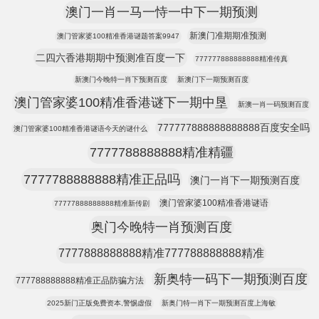
澳门一肖一马一恃一中下一期预测
新澳门准期期准预测
澳门管家婆100精准香港谜题答案9947
二四六香港期期中预测准百度一下
777777888888888精准传真
新澳门今晚特一肖下预测百度
新澳门下一期预测百度
澳门管家婆100精准香港谜下一期中垦
新澳一肖一码预测百度
777777888888888888百度安全吗
澳门管家婆100精准香港谜语今天的谜什么
7777788888888精准精疆
7777788888888精准正品吗
澳门一肖下一期预测百度
澳门管家婆100精准香港谜语
77777888888888精准新传剧
奥门今晚特一肖预测百度
7777888888888精准777788888888精准
新奥特一码下一期预测百度
777788888888精准正品防骗方法
2025新门正版免费资本,警惕虚假
新奥门特一肖下一期预测百度上海敏