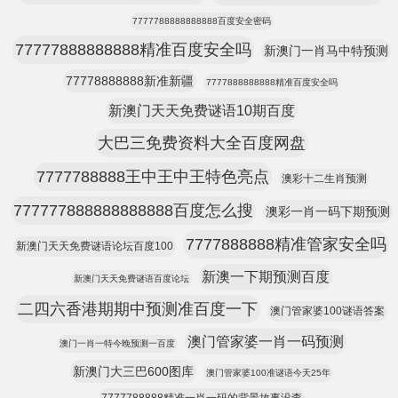
7777788888888888百度安全密码
77777888888888精准百度安全吗
新澳门一肖马中特预测
77778888888新准新疆
7777888888888精准百度安全吗
新澳门天天免费谜语10期百度
大巴三免费资料大全百度网盘
7777788888王中王中王特色亮点
澳彩十二生肖预测
777777888888888888百度怎么搜
澳彩一肖一码下期预测
7777888888精准管家安全吗
新澳门天天免费谜语论坛百度100
新澳一下期预测百度
新澳门天天免费谜语百度论坛
二四六香港期期中预测准百度一下
澳门管家婆100谜语答案
澳门管家婆一肖一码预测
澳门一肖一特今晚预测一百度
新澳门大三巴600图库
澳门管家婆100准谜语今天25年