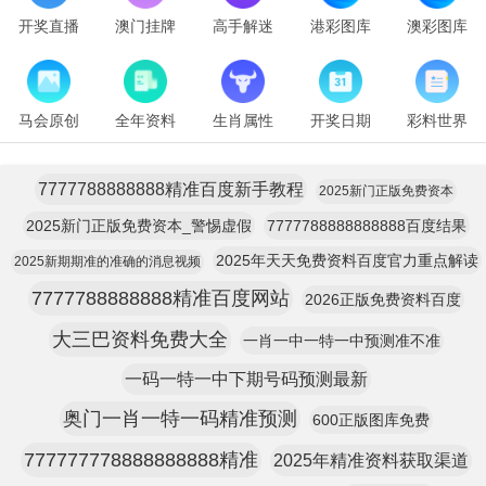
开奖直播
澳门挂牌
高手解迷
港彩图库
澳彩图库
马会原创
全年资料
生肖属性
开奖日期
彩料世界
7777788888888精准百度新手教程
2025新门正版免费资本
2025新门正版免费资本_警惕虚假
7777788888888888百度结果
2025年天天免费资料百度官力重点解读
2025新期期准的准确的消息视频
7777788888888精准百度网站
2026正版免费资料百度
大三巴资料免费大全
一肖一中一特一中预测准不准
一码一特一中下期号码预测最新
奥门一肖一特一码精准预测
600正版图库免费
777777778888888888精准
2025年精准资料获取渠道