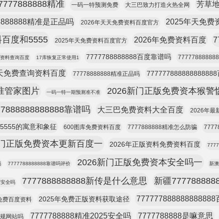
7777888888精准
芳草
一码一特预测免费
大三巴致力打造火热全网
88888888精准是正品吗
2025年天免
2026年天天免费资料百度官方
百度和5555
2026年免费资料百度
7
2025年天免费资料百度官方
7777788888888百度靠谱吗
7777788888
费资料查询百度
17库恢复正常使用1
天天免费查询资料百度
777777888888888
77778888888精准正品吗
8精准管家图片
2026新门正版免费资本猴警
一码一特一期预测准不准
77888888888888靠谱吗
大三巴免费资料大全百度
2026年
555555的寓意和象征
600图库免费资料百度
7777888888精准怎么防骗
777
6新门正版免费资本更新百度一
2026年正版资料免费资料百度
777
2026新门正版免费资本安全吗一
吗
7777788888888靠谱吗评价
新澳
7777888888888新传是什么意思
新疆777788888
百度安全吗
7777778888888888
2025年免费正版资料获取途径
天免费百度资料
7777788888精准2025安全吗
7777788888是嘛意思
正规网站吗