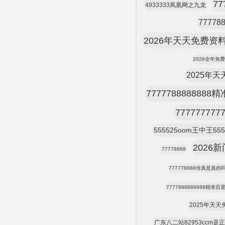
77
4933333凤凰网之九龙
7777
2026年天天免费资料
2026全年免
2025年
777778888888
777777777
555525oom王中王5
202
77778888
777778888传真是真的
7777888888888精准
2025年天
广东八二站82953ccm是