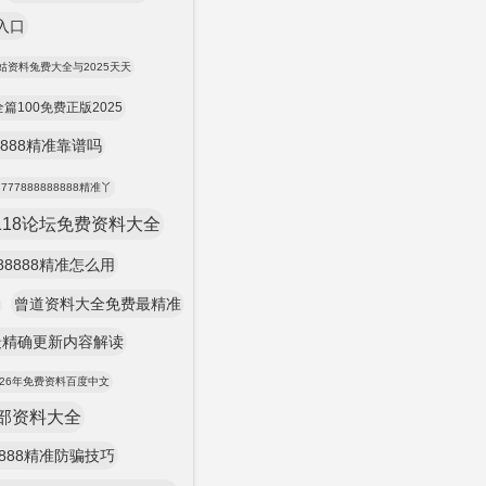
录入口
姑资料兔费大全与2025天天
篇100免费正版2025
88888精准靠谱吗
7777888888888精准丫
118论坛免费资料大全
888888精准怎么用
曾道资料大全免费最精准
最精确更新内容解读
026年免费资料百度中文
内部资料大全
88888精准防骗技巧