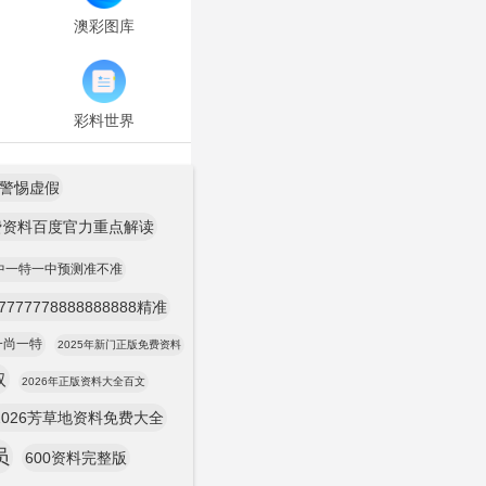
澳彩图库
彩料世界
_警惕虚假
免费资料百度官力重点解读
中一特一中预测准不准
7777778888888888精准
一尚一特
2025年新门正版免费资料
取
2026年正版资料大全百文
2026芳草地资料免费大全
员
600资料完整版