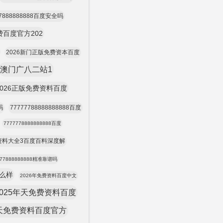
77888888888百度安全吗
费百度官方202
2026新门正版免费资本百度
澳门广八二站1
2026正版免费资料百度
吗
77777788888888888百度
7777778888888888百度
8资料大全3百度百料深度解
777888888888精准靠谱吗
怎么样
2026年免费资料百度中文
2025年天免费资料百度
天天免费资料百度官方