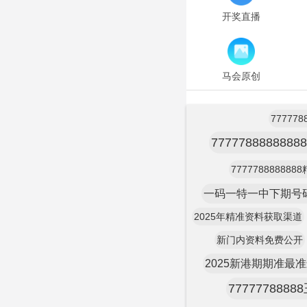
开奖直播
马会原创
77777
777778888888
77777888888
一码一特一中下期号
2025年精准资料获取渠道
新门内资料免费公开
2025新港期期准最
777777888