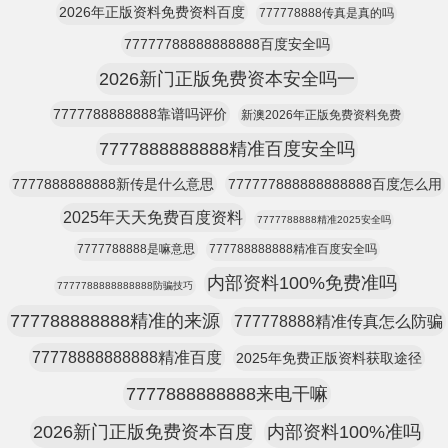
2026年正版资料免费资料百度
777778888传真是真的吗
77777788888888888百度安全吗
2026新门正版免费资本安全吗一
7777788888888靠谱吗评价
新澳2026年正版免费资料免费
7777888888888精准百度安全吗
7777888888888新传是什么意思
777777888888888888百度怎么用
2025年天天免费百度资料
7777788888精准2025安全吗
7777788888是嘛意思
777788888888精准百度安全吗
内部资料100%免费准吗
7777788888888888防骗技巧
777788888888精准的来源
777778888精准传真怎么防骗
77778888888888精准百度
2025年免费正版资料获取途径
7777888888888来电干嘛
2026新门正版免费资本百度
内部资料100%准吗