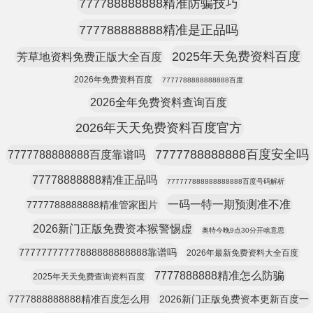
777788888888精准防骗技巧
777788888888精准是正品吗
2025年天免费资料百度
芳草地资料免费正版大全百度
2026年免费资料百度
7777788888888888百度
2026全年免费资料查询百度
2026年天天免费资料百度官方
7777788888888百度安全吗
7777788888888百度靠谱吗
77778888888精准正品吗
777777888888888888百度号码解析
一码一特一期预测准不准
7777788888888精准管家图片
2026新门正版免费资本猴警惕虚
奥特今晚9点30分开啥意思
77777777777888888888888靠谱吗
2026年最新免费资料大全百度
7777888888精准怎么防骗
2025年天天免费查询资料百度
7777888888888精准百度怎么用
2026新门正版免费资本更新百度一