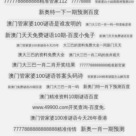
7777788888888精准管家112
77778888
管家婆白小姐期期准预测100
新奥特一下一期预测百度
澳门管家婆100谜语是谁发明的
澳门大三巴一肖一码一特老板是谁
新澳门天天免费谜语10期-百度小兔子
新澳门天天免费谜语百度
大三巴的资料免费大全一同新门天天
澳门管家婆100准谜语今天25年
澳大三巴的资料免费大全
澳门大三巴一肖二码的坐井观天
澳门大三巴一肖二肖开奖结果
7777788888888精准新官家
澳门管家婆100谜语答案头码诗
管家婆100精准谜题怎么解百度
新奥门特一肖下预测百度
澳门大三巴一肖一码
新澳门免费谜语20期百度
澳门精准资料10期谜语百度
www.49900.com开奖查询-百度免.
澳门管家婆100准谜语今天26年香港
新奥一肖一期预测
7777888888888888精准传情