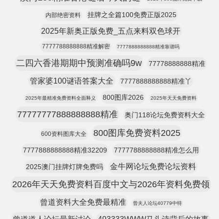
挂牌之全篇100免费正版2025
内部绝密资料
2025年新奥正版免费_五点来料双色球开
7777788888888精准解密
7777888888888精准靠谱吗
二四六香港期期中预测准确吗9w
77778888888精准
管家婆100谜语答案大全
7777888888888精准丫
800图库2026
2025年最精准免费资料全面释义
2025年天天免费资料
77777777888888888精准
奥门118论坛免费资料大全
800图库免费资料2025
600资料图库大全
7777888888888精准32209
7777788888888精准怎么用
金牛网论坛免费论坛资料
2025澳门挂牌灯牌免费吗
2026年天天免费资料百度中文与2026年资料免费领
曾道资料大全免费最精准
曾夫人论坛40779中特