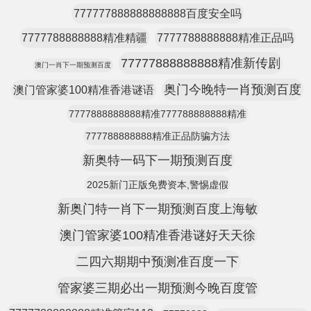
777777888888888888百度安全吗
7777788888888精准精疆
7777788888888精准正品吗
77777888888888精准新传剧
澳门一肖下一期预测百度
奥门今晚特一肖预测百度
澳门管家婆100精准香港谜语
7777888888888精准777788888888精准
777788888888精准正品防骗方法
新奥特一码下一期预测百度
2025新门正版免费资本,警惕虚假
新奥门特一肖下一期预测百度上海敏
澳门管家婆100精准香港谜好天天徐
二四六期期中预测准百度一下
管家婆三期必出一期预测今晚百度管