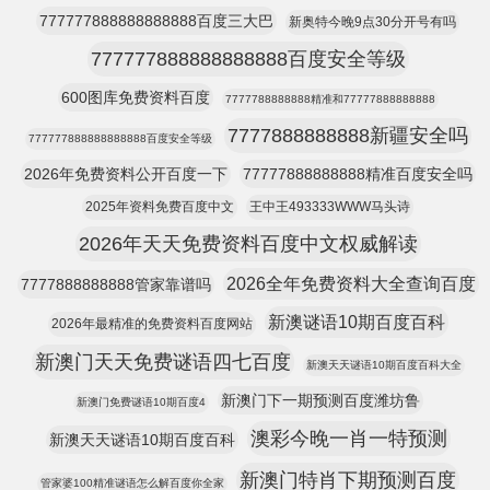
777777888888888888百度三大巴
新奥特今晚9点30分开号有吗
777777888888888888百度安全等级
600图库免费资料百度
7777788888888精准和77777888888888
7777888888888新疆安全吗
777777888888888888百度安全等级
2026年免费资料公开百度一下
77777888888888精准百度安全吗
2025年资料免费百度中文
王中王493333WWW马头诗
2026年天天免费资料百度中文权威解读
2026全年免费资料大全查询百度
7777888888888管家靠谱吗
新澳谜语10期百度百科
2026年最精准的免费资料百度网站
新澳门天天免费谜语四七百度
新澳天天谜语10期百度百科大全
新澳门下一期预测百度潍坊鲁
新澳门免费谜语10期百度4
澳彩今晚一肖一特预测
新澳天天谜语10期百度百科
新澳门特肖下期预测百度
管家婆100精准谜语怎么解百度你全家