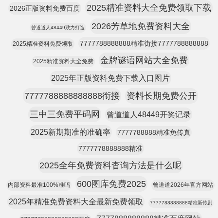
2025精准资料大全免费领取下载
2026正版资料免费百度
2026芳草地免费资料大全
曾道道人48449致力打造
7777788888888精准街接7777788888888
2025精准资料免费领取
金牌谜语网站大全免费
2025精准资料大全免费
2025年正版资料免费下载入口图片
7777788888888888衔接
资料长期免费公开
三中三免费平码网
曾道道人48449开奖记录
2025新期期准的准确率
7777788888精准免传真
7777778888888精准
2025全年免费资料杳询方法是什么呢
600图库兔费2025
内部资料最准100%准吗
曾道道2026年官方网站
2025年精准免费资料大全最新免费领取
7777788888888精准新传剧