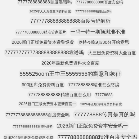
7777788888888百度靠谱吗
7777788888888百度安全吗
2025年天天免费查询资料百度
77778888888精准正品吗
777777888888888888百度号码解析
一码一特一期预测准不准
7777788888888精准管家图片
2026新门正版免费资本猴警惕虚
奥特今晚9点30分开啥意思
77777777777888888888888靠谱吗
大三巴免费资料大全百度
2026年最新免费资料大全百度
555525oom王中王5555555的寓意和象征
600图库免费资料百度
7777888888精准怎么防骗
7777888888888精准百度怎么用
77778888
2026新门正版免费资本更新百度一
2026年正版资料免费资料百度
777778888传真是真的吗
77777788888888888百度安全吗
2026新门正版免费资本安全吗一
7777788888888靠谱吗评价
7777888888888精准百度安全吗
新澳2026年正版免费资料免费