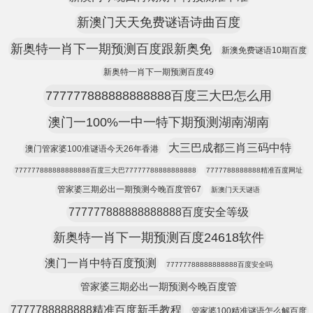
新澳门天天免费谜语诗曲百度
新奥特一肖下一期预测百度跟新奥免
新澳免费谜语10期百度
新奥特一肖下一期预测百度49
777777888888888888百度三大巴怎么用
澳门一100%一中一特下期预测湖南湖南
大三巴成都三肖三码中特
澳门管家婆100准谜语今天26年香港
777777888888888888百度三大巴77777788888888888
7777788888888精准百度网址
管家婆三期必出一期预测今晚百度管67
新澳门天天谜语
777777888888888888百度安全等级
新奥特一肖下一期预测百度24618软件
澳门一肖中特百度预测
77777788888888888百度安全吗
管家婆三期必出一期预测今晚百度管
7777788888888精准百度新手教程
管家婆100精准谜语怎么解百度