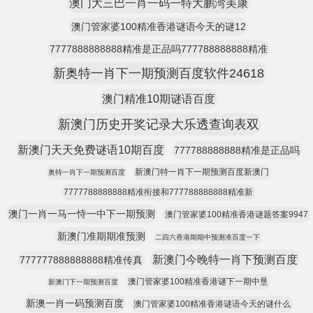
澳门大三巴一肖一码一特大鹏湾美康
澳门管家婆100精准香港谜语今天的谜12
7777888888888精准是正品吗777788888888精准
新奥特一肖下一期预测百度软件24618
澳门精准10期谜语百度
新澳门历史开奖记录大乐透查询表双
新澳门天天免费谜语10期百度
777788888888精准是正品吗
新澳门特一肖下一期预测百度新澳门
奥特一肖下一期预测百度
7777788888888精准衔接和777788888888精准新
澳门一肖一马一恃一中下一期预测
澳门管家婆100精准香港谜题答案9947
新澳门准期期准预测
二四六香港期期中预测准百度一下
新澳门今晚特一肖下预测百度
777777888888888精准传真
澳门管家婆100精准香港谜下一期中垦
新澳门下一期预测百度
新澳一肖一码预测百度
澳门管家婆100精准香港谜语今天的谜什么