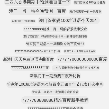
二四六香港期期中预测准百度一下
澳门管家婆100谜语答案
澳门一肖一特今晚预测一百度
澳门管家婆一肖一码预测
澳门管家婆100准谜语今天25年
新澳门大三巴600图库
7777788888精准一肖一码的背景故事没查
澳门管家婆100精准香港谜语今天的谜语香港的谜
管家婆三期必出一期预测今晚百度管67
777777888888888888百度三大巴怎么用
新澳门天天免费谜语四七百度
77777788888888888百度
新澳门天天免费谜语诗曲百度
7777778888888888百度
二四六香港期期中预测准百度准不准
新澳门下一期预测百度潍坊鲁
管家婆100精准谜语怎么解百度五四青年节代表什么生肖
管家婆三期必出一期预测今晚百度管
7777788888888精准百度新手教程
777777888888888888百度安全等级