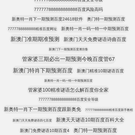
777777888888888888百度风险高吗
新奥特一肖下一期预测百度24618软件
奥门特一期预测百度
新奥特一肖一码一特一中期预测百度
7777788888888精准百度网址
新澳门准期期准预测
新澳门天天免费谜语诗曲百度
新澳门下一期预测百度潍坊鲁
管家婆三期必出一期预测今晚百度管67
新澳门特肖下期预测百度
新澳门精准10期谜语百度
新奥特一肖一码一特一中期预测百度
管家婆100精准谜语怎么解百度你全家
777777888888888888百度安全等级
新奥特一肖下一期预测百度跟新奥免
7777788888888精准百度新手教程
新澳天天谜语10期百度百科大全
新澳门天天免费谜语四七百度
奥门特一期预测百度
新澳门免费谜语10期百度4