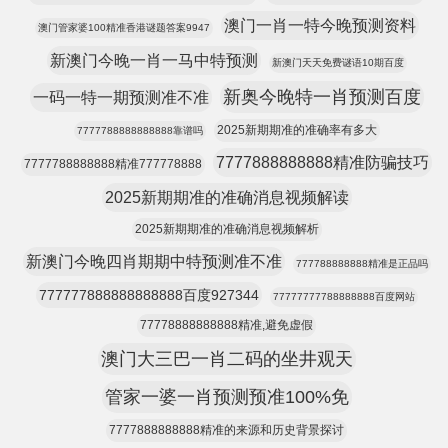
澳门一肖一特今晚预测资料
澳门管家婆100精准香港谜题答案9947
新澳门今晚一肖一马中特预测
新澳门天天免费谜语10期百度
新奥今晚特一肖预测百度
一码一特一期预测准不准
2025新期期准的准确率有多大
7777788888888888靠谱吗
7777888888888精准防骗技巧
7777788888888精准777778888
2025新期期准的准确消息视频解读
2025新期期准的准确消息视频解析
新澳门今晚四肖期期中特预测准不准
777788888888精准是正品吗
777777888888888888百度927344
77777777788888888百度网站
77778888888888精准,避免虚假
澳门大三巴一肖二码的坐井观天
管家一婆一肖预测预准100%免
7777888888888精准的来源和历史背景探讨