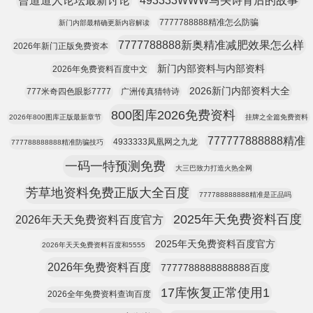
曾道道人论坛最新讨论
493333WWW马头诗背后的故事
7777788888精准怎么防骗
新门内部最精确更新内容解读
7777788888新奥精准减肥效果怎么样
2026年新门正版免费资本
新门内部资料与内部资料
2026年免费资料百度中文
2026新门内部资料大全
777米奇四色眼影7777
广洲传真猜特诗
800图库2026免费资料
2026年800图库正版最新章节
挂牌之全篇免费资料
777777888888精准
4933333凤凰网之九龙
777788888888精准防骗技巧
一码一特预测免费
大三巴致力打造火热全网
芳草地资料免费正版大全百度
777788888888精准是正品吗
2025年天免费资料百度
2026年天天免费资料百度官方
2025年天免费资料百度官方
2026年天天免费资料百度和5555
2026年免费资料百度
7777788888888888百度
17库恢复正常使用1
2026全年免费资料查询百度