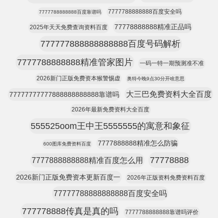
7777788888888百度安全吗
7777788888888百度靠谱吗
77778888888精准正品吗
2025年天天免费查询资料百度
777777888888888888百度号码解析
7777788888888精准管家图片
一码一特一期预测准不准
2026新门正版免费资本猴警惕虚
奥特今晚9点30分开啥意思
大三巴免费资料大全百度
77777777777888888888888靠谱吗
2026年最新免费资料大全百度
555525oom王中王5555555的寓意和象征
7777888888精准怎么防骗
600图库免费资料百度
77778888
7777888888888精准百度怎么用
2026新门正版免费资本更新百度一
2026年正版资料免费资料百度
77777788888888888百度安全吗
777778888传真是真的吗
7777788888888靠谱吗评价