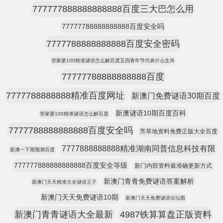
777777888888888888百度三大巴怎么用
77777788888888888百度安全吗
7777788888888888百度安全密码
管家婆100精准谜语怎么解百度五四青年节代表什么生肖
77777788888888888百度
7777788888888精准百度网址
新澳门免费谜语30期百度
新澳谜语10期百度百科
管家婆100精准谜语怎么解百度
7777788888888888百度安全吗
芳草地资料免费正版大全百度
7777888888888精准湖南同普信息科技有限
新澳一下期预测百度
777777888888888888百度安全等级
新门内部资料最准确更新方式
新澳门青青免费谜语答案解析
新澳门天天精准大全谜语王子
新澳门天天免费谜语10期
新澳门天天免费谜语论坛图
新澳门青青谜语大全最新
4987铁算算盘正版资料