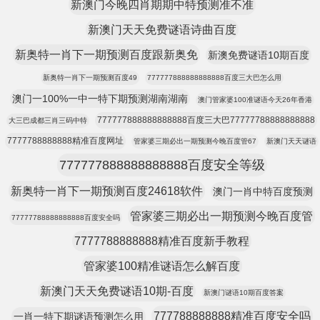
新澳门今晚四肖期期中特预测准不准
新澳门天天免费谜语诗曲百度
新奥特一肖下一期预测百度跟新奥免
新澳免费谜语10期百度
新奥特一肖下一期预测百度49
777777888888888888百度三大巴怎么用
澳门一100%一中一特下期预测湖南湖南
澳门管家婆100准谜语今天26年香港
777777888888888888百度三大巴77777788888888888
大三巴成都三肖三码中特
7777788888888精准百度网址
管家婆三期必出一期预测今晚百度管67
新澳门天天谜语
777777888888888888百度安全等级
新奥特一肖下一期预测百度24618软件
澳门一肖中特百度预测
管家婆三期必出一期预测今晚百度管
77777788888888888百度安全吗
7777788888888精准百度新手教程
管家婆100精准谜语怎么解百度
新澳门天天免费谜语10期-百度
新澳门谜语10期百度答案
777788888888精准百度安全吗
一肖一特下期谜语预测怎么用