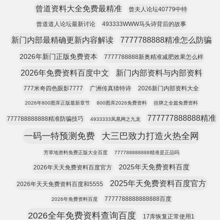
曾道资料大全免费最精准
曾夫人论坛40779中特
曾道道人论坛最新讨论
493333WWW马头诗背后的故事
新门内部最精确更新内容解读
7777788888精准怎么防骗
2026年新门正版免费资本
7777788888新奥精准减肥效果怎么样
2026年免费资料百度中文
新门内部资料与内部资料
777米奇四色眼影7777
广洲传真猜特诗
2026新门内部资料大全
2026年800图库正版最新章节
800图库2026免费资料
挂牌之全篇免费资料
777777888888精准
777788888888精准防骗技巧
4933333凤凰网之九龙
一码一特预测免费
大三巴致力打造火热全网
芳草地资料免费正版大全百度
777788888888精准是正品吗
2025年天免费资料百度
2026年天天免费资料百度官方
2025年天免费资料百度官方
2026年天天免费资料百度和5555
7777788888888888百度
2026年免费资料百度
2026全年免费资料查询百度
17库恢复正常使用1