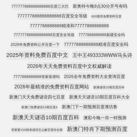
新奥特今晚9点30分开号有吗
777777888888888888百度三大巴
777777888888888888百度安全等级
600图库免费资料百度
7777788888888精准和77777888888888
777777888888888888百度安全等级
7777888888888新疆安全吗
77777888888888精准百度安全吗
2026年免费资料公开百度一下
2025年资料免费百度中文
王中王493333WWW马头诗
2026年天天免费资料百度中文权威解读
2026全年免费资料大全查询百度
7777888888888管家靠谱吗
2026年最精准的免费资料百度网站
新澳谜语10期百度百科
新澳门天天免费谜语四七百度
新澳天天谜语10期百度百科大全
新澳门下一期预测百度潍坊鲁
新澳门免费谜语10期百度4
新澳天天谜语10期百度百科
澳彩今晚一肖一特预测
新澳门特肖下期预测百度
管家婆100精准谜语怎么解百度你全家