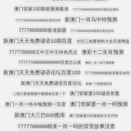
澳门管家100期谁预测最准
7777788888888888百度安全密码
新澳门一肖马中特预测
77777888888888精准百度安全吗
77778888888新准新疆
7777888888888精准百度安全吗
新澳门天天免费谜语10期百度
大巴三免费资料大全百度网盘
澳彩十二生肖预测
7777788888王中王中王特色亮点
777777888888888888百度怎么搜
澳彩一肖一码下期预测
新澳门天天免费谜语论坛百度100
7777888888精准管家安全吗
新澳门天天免费谜语百度论坛
新澳一下期预测百度
澳门管家婆100谜语答案
二四六香港期期中预测准百度一下
澳门管家婆一肖一码预测
澳门一肖一特今晚预测一百度
新澳门大三巴600图库
澳门管家婆100准谜语今天25年
7777788888精准一肖一码的背景故事没查