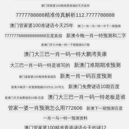
澳门管家婆100精准香港谜好天天徐州
7777788888精准传真解析112.7777788888
澳门管家婆100准谜语今天25年
澳门一肖一马一恃一中下一期预测
新澳今晚一肖一特预测和二字
777777888888888888百度真假
新澳门开六今晚一特一下期预测327期
澳门大三巴一肖一码一特大鹏湾美康
新澳门准期期准预测
大三巴一肖一码一特是谁写的
新奥一肖一码百度预测
澳门港家婆100期准香港谜语
新澳门免费谜语10期百度
新奥今晚开一肖预测视频2O2511,1O号九
澳门大三巴一肖一码一特老板是谁
新澳门天天免费谜语10期-百度
管家一婆一肖预测怎么用772606
新澳下一期预测百度
一肖一马一特一预测资料
澳门管家婆100精准香港谜语今天的谜12