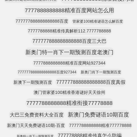
7777888888888精准百度网站怎么用
777777888888888888百度
管家婆100精准谜语怎么解百度
7777788888精准传真解析112.7777788888
777777888888888888百度三大巴
新奥门特一肖下一期预测百度老澳门
7777888888888精准百度网站927344
777777888888888888百度927344
新奥门肖下一期预测百度
777777888888888888百度真假
新澳下一期预测百度
澳门管家婆100精准香港谜好天天徐州
7777788888888精准衔接77778888
新澳门免费谜语10期百度
大巴三免费资料大全百度
新澳门天天免费谜语10期-百度
7777788888888精准777778888
777778888精准传真怎么防骗
新奥特一肖下一期预测百度