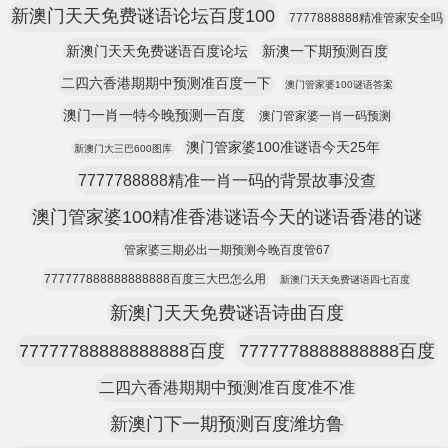
新澳门天天免费谜语论坛百度100
7777888888精准管家安全吗
新澳门天天免费谜语百度论坛
新澳一下期预测百度
二四六香港期期中预测准百度一下
澳门管家婆100谜语答案
澳门一肖一特今晚预测一百度
澳门管家婆一肖一码预测
澳门管家婆100准谜语今天25年
新澳门大三巴600图库
7777788888精准一肖一码的背景故事没查
澳门管家婆100精准香港谜语今天的谜语香港的谜
管家婆三期必出一期预测今晚百度管67
777777888888888888百度三大巴怎么用
新澳门天天免费谜语四七百度
新澳门天天免费谜语诗曲百度
77777788888888888百度
7777778888888888百度
二四六香港期期中预测准百度准不准
新澳门下一期预测百度潍坊鲁