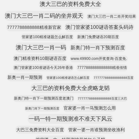
澳大三巴的资料免费大全
澳门大三巴一肖二码的坐井观天
澳门大三巴一肖二肖开奖结果
澳门管家婆100谜语答案头码诗
7777788888888精准新官家
管家婆100精准谜题怎么解百度
新澳门免费谜语20期百度
澳门大三巴一肖一码
新奥门特一肖下预测百度
澳门精准资料10期谜语百度
www.49900.com开奖查询-百度免.
澳门管家婆100准谜语今天26年香港
7777888888888888精准传情
新奥一肖一期预测
管家婆100精准谜语怎么解百度
777777888888888888百度
大三巴的资料免费大全虎略龙韬
新奥门特一肖下一期预测百度老澳门
777777888888888888百度三大巴
官家婆一肖一马预测怎么用
新奥门肖下一期预测百度
一码一特一期预测准不准天下风云
大巴三免费资料大全百度
管家一婆一肖谁预测坐收渔利