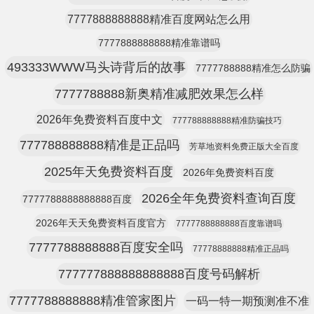
7777888888888精准百度网站怎么用
7777888888888精准靠谱吗
493333WWW马头诗背后的故事
7777788888精准怎么防骗
7777788888新奥精准减肥效果怎么样
2026年免费资料百度中文
777788888888精准防骗技巧
777788888888精准是正品吗
芳草地资料免费正版大全百度
2025年天免费资料百度
2026年免费资料百度
2026全年免费资料查询百度
7777788888888888百度
2026年天天免费资料百度官方
7777788888888百度靠谱吗
7777788888888百度安全吗
77778888888精准正品吗
777777888888888888百度号码解析
7777788888888精准管家图片
一码一特一期预测准不准