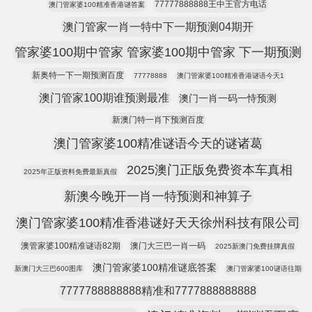
77777888888王中王官方电话
澳门管家婆100精准香港谜答案
澳门管家一肖一特中下一期预测04期开
管家婆100期中管家 管家婆100期中管家 下一期预测
新奥特一下一期预测百度
77778888
澳门管家婆100精准香港谜语今天1
澳门管家100期谁预测最准
澳门一肖一码一恃预测
新澳门特一肖下预测百度
澳门管家婆100精准谜语今天的谜诸葛
2025澳门正版免费资本车真相
2025年正版资料免费最新真假
新澳今晚开一肖一特预测和神算子
澳门管家婆100精准香港谜好天天徐州科技有限公司
澳管家婆100精准谜语82期
澳门大三巴一肖一码
2025新澳门免费挂牌真假
澳门管家婆100精准谜底答案
新澳门大三巴600图库
澳门管家婆100谜语往期
7777788888888精准和7777888888888