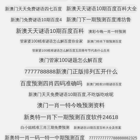
新澳天天谜语10期百度百科大全
新澳门天天免费谜语四七百度
新澳门下一期预测百度潍坊鲁
新澳门免费谜语10期百度4
新澳天天谜语10期百度百科
澳彩今晚一肖一特预测
管家婆100精准谜语怎么解百度你全家
新澳门特肖下期预测百度
管家婆100精准谜语怎么解百度五四青年节代表什么生肖
澳门管家100谜题怎么解百度
7777788888新澳门正版排列五开什么
百度预测四肖四码准确吗
新澳门精准10期谜语百度
新澳门天天免费谜语10期百度,不吃饭吃啥呢
澳门一肖一特今晚预测资料
新奥特一肖下一期预测百度软件24618
白小姐精准三肖三期免费预测
新澳谜语10期百度百科大全及答案
新奥特一肖一码一特一中期预测百度
7777777777788888882325