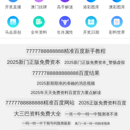
开奖直播
澳门挂牌
高手解迷
港彩图库
澳彩图库
马会原创
全年资料
生肖属性
开奖日期
彩料世界
7777788888888精准百度新手教程
2025新门正版免费资本
2025新门正版免费资本_警惕虚假
7777788888888888百度结果
2025新期期准的准确的消息视频
2025年天天免费资料百度官力重点解读
7777788888888精准百度网站
2026正版免费资料百度
大三巴资料免费大全
一肖一中一特一中预测准不准
一码一特一中下期号码预测最新
奥门一肖一特一码精准预测