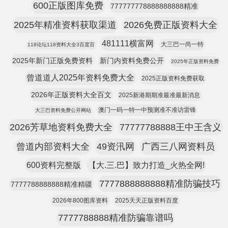
600正版图库免费
777777778888888888精准
2025年精准资料获取渠道
2026免费正版资料大全
481111横富网
大三巴一尚一特
118论坛118资料大全3百度百
2025年新门正版免费资料
新门内资料免费公开
2025年正版资料免费
曾道道人2025年资料免费大全
2025正版资料免费获取
2026年正版资料大全百文
2025新港期期准最准最新消息
澳门一码一特一中预测准不准访雷锋
大三巴资料免费公开网站
2026芳草地资料免费大全
77777788888王中王含义
曾道内部资料大全
49资汛网
广西三八网资料员
600资料完整版
【大.三.巴】致力打造_火热全网!
7777888888888精准防骗技巧
7777788888888精准精疆
2026年800图库资料
2025天天正版资料百度
7777788888精准防骗靠谱吗