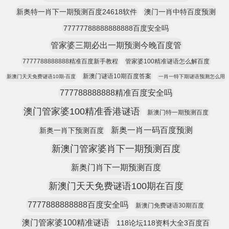
新奥特一肖下一期预测百度24618软件
澳门一肖中特百度预测
77777788888888888百度安全吗
管家婆三期必出一期预测今晚百度管
7777788888888精准百度新手教程
管家婆100精准谜语怎么解百度
新澳门谜语10期百度答案
新澳门天天免费谜语10期-百度
一肖一特下期谜语预测怎么用
777788888888精准百度安全吗
澳门管家婆100精准香港谜语
新澳门特一期预测百度
新奥一肖一码百度预测
新奥一肖下预测百度
新澳门管家婆肖下一期预测百度
新奥门肖下一期预测百度
新澳门天天免费谜语100期在百度
7777888888888百度安全吗
新澳门免费谜语30期百度
澳门管家婆100精准谜语
118论坛118资料大全3百度百