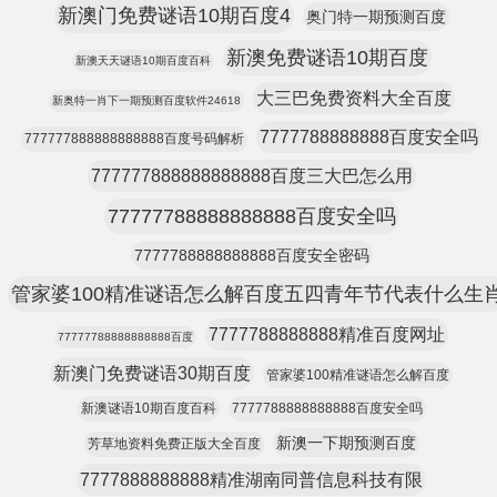
新澳门免费谜语10期百度4
奥门特一期预测百度
新澳免费谜语10期百度
新澳天天谜语10期百度百科
大三巴免费资料大全百度
新奥特一肖下一期预测百度软件24618
7777788888888百度安全吗
777777888888888888百度号码解析
777777888888888888百度三大巴怎么用
77777788888888888百度安全吗
7777788888888888百度安全密码
管家婆100精准谜语怎么解百度五四青年节代表什么生
7777788888888精准百度网址
77777788888888888百度
新澳门免费谜语30期百度
管家婆100精准谜语怎么解百度
新澳谜语10期百度百科
7777788888888888百度安全吗
新澳一下期预测百度
芳草地资料免费正版大全百度
7777888888888精准湖南同普信息科技有限